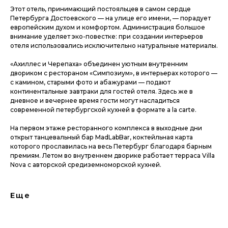
Этот отель, принимающий постояльцев в самом сердце
Петербурга Достоевского — на улице его имени, — порадует
европейским духом и комфортом. Администрация большое
внимание уделяет эко-повестке: при создании интерьеров
отеля использовались исключительно натуральные материалы.
«Ахиллес и Черепаха» объединен уютным внутренним
двориком с рестораном «Симпозиум», в интерьерах которого —
с камином, старыми фото и абажурами — подают
континентальные завтраки для гостей отеля. Здесь же в
дневное и вечернее время гости могут насладиться
современной петербургской кухней в формате a la carte.
На первом этаже ресторанного комплекса в выходные дни
открыт танцевальный бар MadLabBar, коктейльная карта
которого прославилась на весь Петербург благодаря барным
премиям. Летом во внутреннем дворике работает терраса Villa
Nova с авторской средиземноморской кухней.
Еще