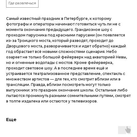
Где развлечься
Самый известный праздник в Петербурге, к которому
фотографы и операторы начинают готовиться чуть ли не с
момента окончания предыдущего. Грандиозное шоу с
проходом парусника под красными парусами (он появляется
из-за Троицкого моста, который разводят, проходит до
Дворцового моста, разворачивается и идет обратно) каждый
год обрастает всё новыми сложностями сценария. Небо
озаряет не только большой фейерверк над акваторией Невы,
но и огненные водопады с мостов. Кроме фейерверка,
проходит световое шоу. А в последнее время ещё и
устраивается театрализованное представление, спектакль с
множеством артистов — для тех, кто смотрит вблизи или в
трансляции. Правда, вблизи посмотреть могут только
выпускники: это праздник окончания школы. Остальные либо
пытаются проникнуть разными сомнительными путями, смотрят
в толпе издалека или остаются у телевизоров.
Еще