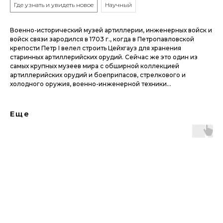
Где узнать и увидеть новое
Научный
Военно-исторический музей артиллерии, инженерных войск и
войск связи зародился в 1703 г., когда в Петропавловской
крепости Петр I велел строить Цейхгауз для хранения
старинных артиллерийских орудий. Сейчас же это один из
самых крупных музеев мира с обширной коллекцией
артиллерийских орудий и боеприпасов, стрелкового и
холодного оружия, военно-инженерной техники…
Еще