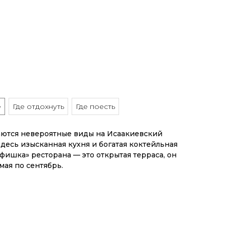
е
Где отдохнуть
Где поесть
аются невероятные виды на Исаакиевский
Здесь изысканная кухня и богатая коктейльная
«фишка» ресторана — это открытая терраса, он
 мая по сентябрь.