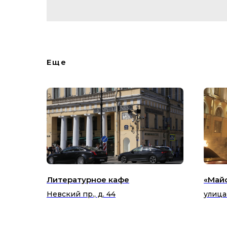
Еще
Литературное кафе
«Май
Невский пр., д. 44
улица