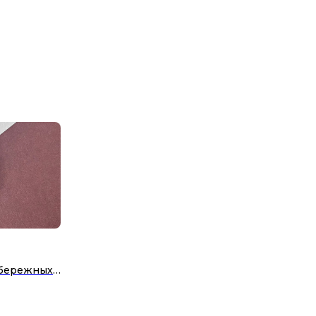
абережных
рга и
с горячей