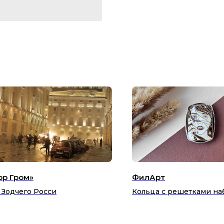
ор Гром»
ФилАрт
 Зодчего Росси
Кольца с решетками н
и мостов Санкт-Петербу
серебряные украшения 
эмалью