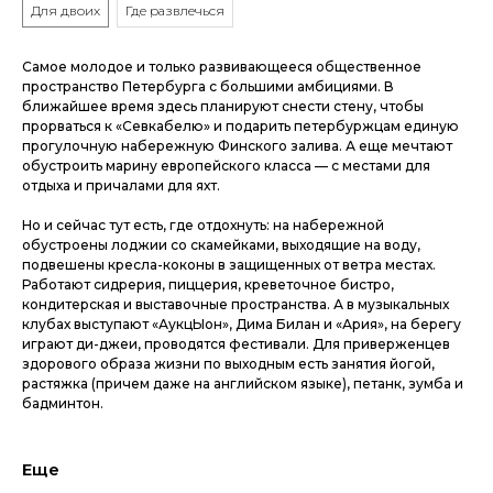
Для двоих
Где развлечься
Самое молодое и только развивающееся общественное
пространство Петербурга с большими амбициями. В
ближайшее время здесь планируют снести стену, чтобы
прорваться к «Севкабелю» и подарить петербуржцам единую
прогулочную набережную Финского залива. А еще мечтают
обустроить марину европейского класса — с местами для
отдыха и причалами для яхт.
Но и сейчас тут есть, где отдохнуть: на набережной
обустроены лоджии со скамейками, выходящие на воду,
подвешены кресла-коконы в защищенных от ветра местах.
Работают сидрерия, пиццерия, креветочное бистро,
кондитерская и выставочные пространства. А в музыкальных
клубах выступают «АукцЫон», Дима Билан и «Ария», на берегу
играют ди-джеи, проводятся фестивали. Для приверженцев
здорового образа жизни по выходным есть занятия йогой,
растяжка (причем даже на английском языке), петанк, зумба и
бадминтон.
Еще