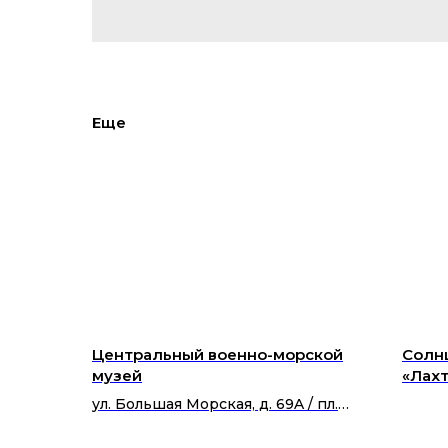
Еще
Центральный военно-морской
Солнц
музей
«Лахт
Пете
ул. Большая Морская, д. 69A / пл.
живо
Труда, д. 5