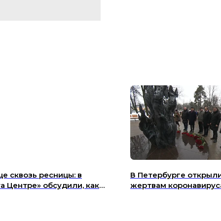
е сквозь ресницы: в
В Петербурге открыл
а Центре» обсудили, как
жертвам коронавирус
рбург отражается в
писи