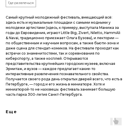
Где развлечься
Самый крупный молодежный фестиваль, вмещающий всё:
здесь есть и музыкальные площадки с самыми модными у
молодежи артистами (здесь, к примеру, выступала Манижа за
годы до Евровидения, играют Little Big, Zivert, Niletto, HammAli
& Navai, традиционно приезжает Ольга Бузова), и лектории —
по общественным и научным вопросам, а также бьюти-зона и
даже сцена для стендап-комиков. На фестивале проходят как
встречи со знаменитостями, так и соревнования по
киберспорту, а также косплей. Открываются
представительства крупнейших городских музеев, включая
Эрмитаж, и вузов — каждое предлагает какие-то
интерактивные развлечения познавательного свойства.
Получается своего рода день открытых дверей всего, что есть в
Петербурге, — город и его жизнь в миниатюре. Хотя и
миниатюрой-то не назовешь: фестиваль занимает большую
часть парка 300-летия Санкт-Петербурга.
Еще