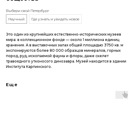
Выбери свой Петербург
Научный
Где узнать и увидеть новое
Это один из крупнейших естественно-исторических музеев
мира: в коллекционном фонде — около 1 миллиона единиц
хранения. А в выставочных залах общей площадью 3750 кв. м
экспонируются более 80 000 образцов минералов, горных
пород, руд, ископаемой фауны и флоры, даже скелет
травоядного утконосого динозавра. Музей находится в здании
Института Карпинского.
Еще