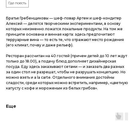
Где поесть
Братья Гребенщиковы — шеф-повар Артем и шеф-кондитер
Алексей — делятся творческими экспериментами, в основу
которых неизменно ложатся локальные продукты. На том же
принципе основана и винная карта: здесь предпочитают
терруарные вина — то есть те, что отражают место рождения
(его климат, почву и даже рельеф).
Ресторан рассчитан на 40 гостей (причем детей до 10 лет ждут
только до 18.00), а подачу блюд дополняет дизайнерская
посуда. Еду здесь заказывают сетами — и заказать два разных
за один стол не разрешат, чтобы не разрушать концепцию. Но
можно взять и a la carte. Отдельного внимания достойны
сладости, среди которых можно встретить, например, «цветную
капусту с кофе и мороженым из белых грибов».
Еще