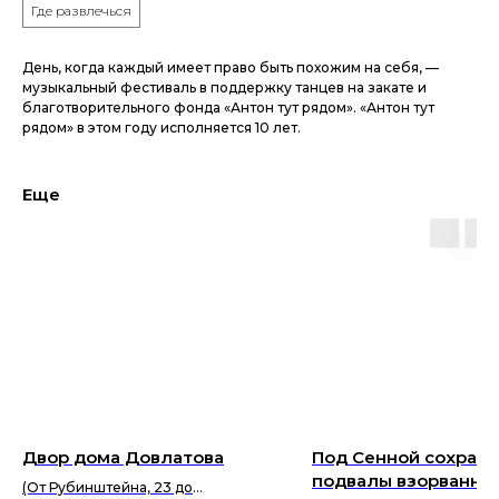
Где развлечься
День, когда каждый имеет право быть похожим на себя, —
музыкальный фестиваль в поддержку танцев на закате и
благотворительного фонда «Антон тут рядом». «Антон тут
рядом» в этом году исполняется 10 лет.
Еще
Двор дома Довлатова
Под Сенной сохран
подвалы взорванно
(От Рубинштейна, 23 до