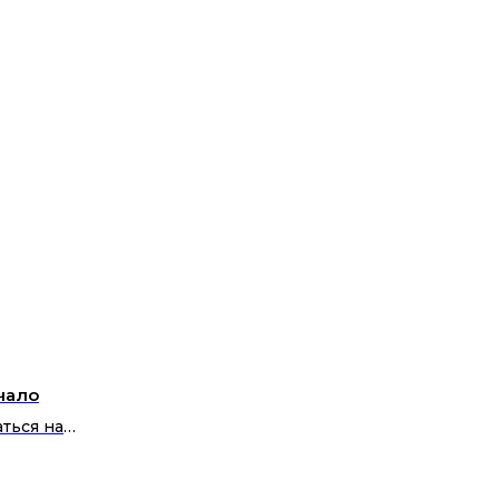
чало
аться на