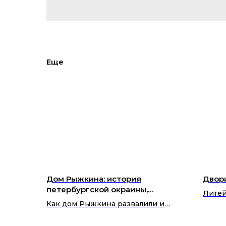
Еще
Дом Рыжкина: история
Двор
петербургской окраины,
Литей
отстроенной почти заново
Как дом Рыжкина развалили и
построили заново. Об истории
здания и его владельцах, а еще о