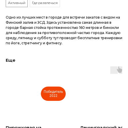
Активный
Где развлечься
Одно из лучших мест в городе для встречи закатов с видом на
Финский залив и ЗСД. Здесь установлена самая длинная в
городе барная стойка протяженностью 160 метров и бинокли
для наблюдения за противоположной частью города. Каждую
среду, пятницу и субботу тут проводят бесплатные тренировки
по йоге, стретчингу и фитнесу.
Еще
Победитель
2022
Пирожковая на
Ленинградский зооп