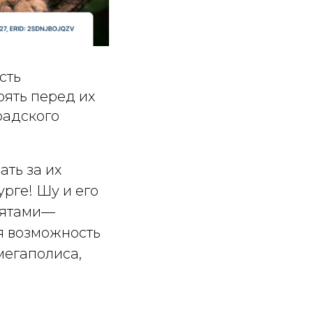
сть
оять перед их
радского
ать за их
рге! Шу и его
тятами—
ая возможность
мегаполиса,