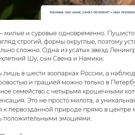
— милые и суровые одновременно. Пушисто
гляд строгий, формы округлые, поэтому уст
льно сложно. Одна из усатых звезд Ленинг
хлетний Шу, сын Свена и Намики.
 лишь в шести зоопарках России, а наблюд
ровостью и грацией можно только в Петербу
ное семейство с четырьмя крошечными ко
нсация. Это не просто милота, а уникальн
я к первозданной природе прямо в центре 
ь положительными эмоциями.