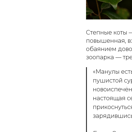
Степные коты 
повышенная, вз
обаянием дово
зоопарка — тре
«Манулы есть
пушистой су
новоиспечён
настоящая се
прикоснутьс
зарядившис