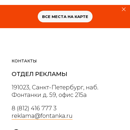
ВСЕ МЕСТА НА КАРТЕ
КОНТАКТЫ
ОТДЕЛ РЕКЛАМЫ
Проект реализован городским порталом «Фонтанка.ру» и
Комитетом по развитию туризма Санкт-Петербурга
191023, Санкт-Петербург, наб.
@afishaplus
Фонтанки д. 59, офис 215а
@fontankaspb
8 (812) 416 777 3
vk.com/fontanka
reklama@fontanka.ru