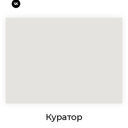
Пользовательское соглашение
Политика конфиденциальности
Правила использования материалов сайта
Политика использования cookies
Руководство по использованию логотипа
туристического гида «(От)Личный Петербург»
и премии «(От)Личный Петербург»
Смотреть сайт 2022-2024
Смотреть сайт 2021
© 2000-2026 Фонтанка.Ру
Куратор