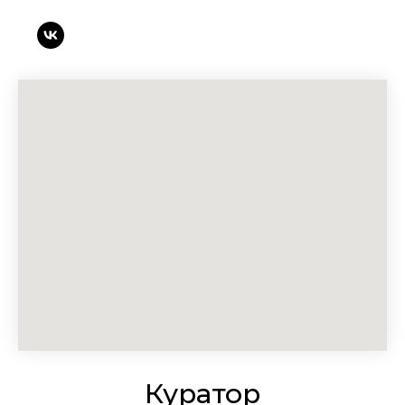
Пользовательское соглашение
Политика конфиденциальности
Правила использования материалов сайта
Политика использования cookies
Руководство по использованию логотипа
туристического гида «(От)Личный Петербург»
и премии «(От)Личный Петербург»
Смотреть сайт 2022-2024
Смотреть сайт 2021
© 2000-2026 Фонтанка.Ру
Куратор