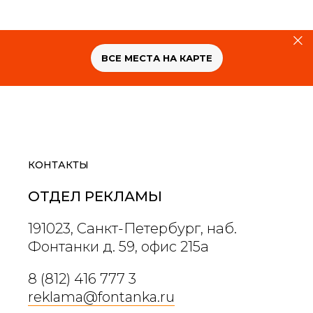
ВСЕ МЕСТА НА КАРТЕ
КОНТАКТЫ
ОТДЕЛ РЕКЛАМЫ
Проект реализован городским порталом «Фонтанка.ру» и
Комитетом по развитию туризма Санкт-Петербурга
191023, Санкт-Петербург, наб.
@afishaplus
Фонтанки д. 59, офис 215а
@fontankaspb
8 (812) 416 777 3
vk.com/fontanka
reklama@fontanka.ru